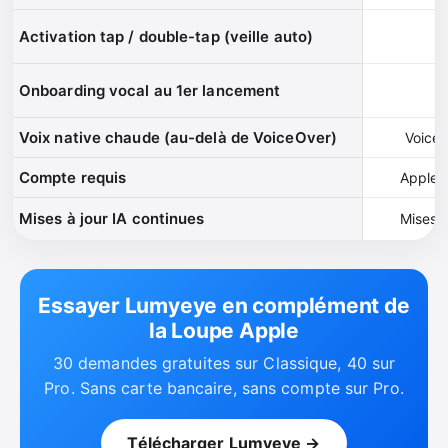
Activation tap / double-tap (veille auto)
Onboarding vocal au 1er lancement
Voix native chaude (au-delà de VoiceOver)
Voice
Compte requis
Apple 
Mises à jour IA continues
Mises à
Essayer Lumyeye en complément de
la Loupe Apple
30 demandes gratuites sur Classique, 40 sur
Pro. Sans carte bancaire, sans compte sur Pro.
Télécharger Lumyeye →