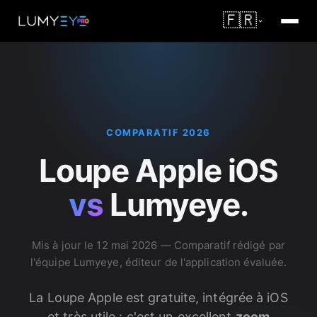
🇫🇷
COMPARATIF 2026
Loupe Apple iOS
vs
Lumyeye.
Mis à jour le
12 mai 2026
— Comparatif rédigé par
l'équipe Lumyeye, éditeur de l'application évaluée.
La Loupe Apple est gratuite, intégrée à iOS
et très utile : c'est un excellent
zoom