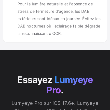
Pour la lumière naturelle et l'absence de
stress de fermeture d'agence, les DAB
extérieurs sont idéaux en journée. Évitez les
DAB nocturnes où l'éclairage faible dégrade
la reconnaissance OCR.
Essayez
Lumyeye
Pro
.
Lumyeye Pro sur iOS 17.6+. Lumyeye