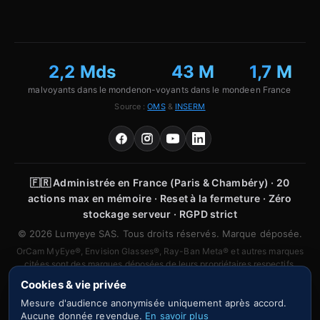
2,2 Mds
43 M
1,7 M
malvoyants dans le monde
non-voyants dans le monde
en France
Source :
OMS
&
INSERM
🇫🇷
Administrée en France (Paris & Chambéry) · 20
actions max en mémoire · Reset à la fermeture · Zéro
stockage serveur · RGPD strict
© 2026 Lumyeye SAS. Tous droits réservés. Marque déposée.
OrCam MyEye®, Envision Glasses®, Ray-Ban Meta® et autres marques
citées sont des marques déposées de leurs propriétaires respectifs.
Aucune affiliation ou partenariat n'est revendiqué.
Cookies & vie privée
Mesure d'audience anonymisée uniquement après accord.
Aucune donnée revendue.
En savoir plus