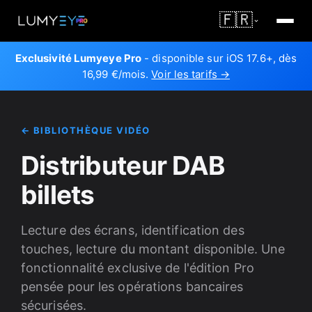
🇫🇷
Exclusivité Lumyeye Pro
- disponible sur iOS 17.6+, dès
16,99 €/mois.
Voir les tarifs →
← BIBLIOTHÈQUE VIDÉO
Distributeur DAB
billets
Lecture des écrans, identification des
touches, lecture du montant disponible. Une
fonctionnalité exclusive de l'édition Pro
pensée pour les opérations bancaires
sécurisées.