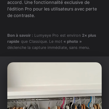
accord. Une fonctionnalité exclusive de
l'édition Pro pour les utilisateurs avec perte
de contraste.
Bon à savoir :
Lumyeye Pro est environ
2× plus
rapide
que Classique. Le mot
« photo »
déclenche la capture immédiate, sans menu.