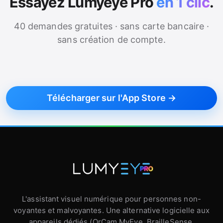
Essayez Lumyeye Pro
en 1 clic
.
40 demandes gratuites · sans carte bancaire ·
sans création de compte.
Télécharger sur l'App Store →
L'assistant visuel numérique pour personnes non-
voyantes et malvoyantes. Une alternative logicielle aux
appareils dédiés (OrCam MyEye, BrailleSense,