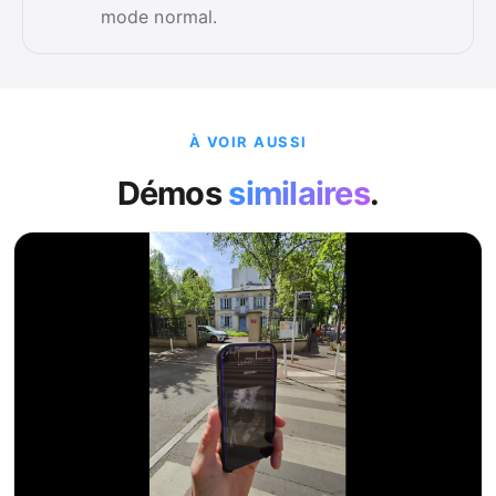
mode normal.
À VOIR AUSSI
Démos
similaires
.