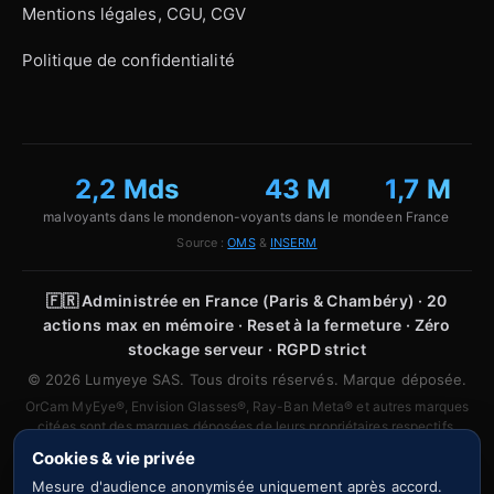
Mentions légales, CGU, CGV
Politique de confidentialité
2,2 Mds
43 M
1,7 M
malvoyants dans le monde
non-voyants dans le monde
en France
Source :
OMS
&
INSERM
🇫🇷
Administrée en France (Paris & Chambéry) · 20
actions max en mémoire · Reset à la fermeture · Zéro
stockage serveur · RGPD strict
© 2026 Lumyeye SAS. Tous droits réservés. Marque déposée.
OrCam MyEye®, Envision Glasses®, Ray-Ban Meta® et autres marques
citées sont des marques déposées de leurs propriétaires respectifs.
Aucune affiliation ou partenariat n'est revendiqué.
Cookies & vie privée
Mesure d'audience anonymisée uniquement après accord.