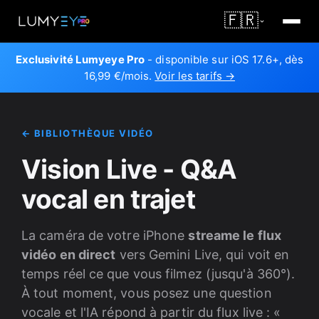
🇫🇷
Exclusivité Lumyeye Pro
- disponible sur iOS 17.6+, dès
16,99 €/mois.
Voir les tarifs →
← BIBLIOTHÈQUE VIDÉO
Vision Live - Q&A
vocal en trajet
La caméra de votre iPhone
streame le flux
vidéo en direct
vers Gemini Live, qui voit en
temps réel ce que vous filmez (jusqu'à 360°).
À tout moment, vous posez une question
vocale et l'IA répond à partir du flux live : «