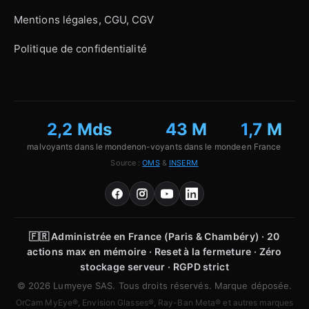
Mentions légales, CGU, CGV
Politique de confidentialité
2,2 Mds
43 M
1,7 M
malvoyants dans le monde
non-voyants dans le monde
en France
Source :
OMS
&
INSERM
🇫🇷
Administrée en France (Paris & Chambéry) · 20
actions max en mémoire · Reset à la fermeture · Zéro
stockage serveur · RGPD strict
© 2026 Lumyeye SAS. Tous droits réservés. Marque déposée.
OrCam MyEye®, Envision Glasses®, Ray-Ban Meta® et autres marques