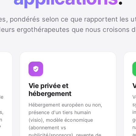
res, pondérés selon ce que rapportent les ut
leurs ergothérapeutes que nous croisons d
Vie privée et
V
hébergement
le
V
s
Hébergement européen ou non,
s,
i
présence d'un tiers humain
on
g
(visio), modèle économique
?
n
(abonnement vs
a
publicité/sponsors), revente de