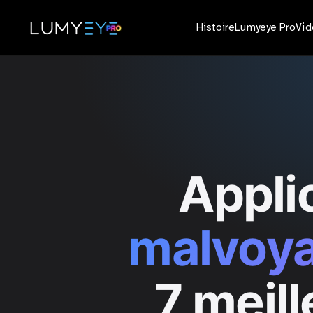
Histoire
Lumyeye Pro
Vi
Appli
malvoya
7 meill