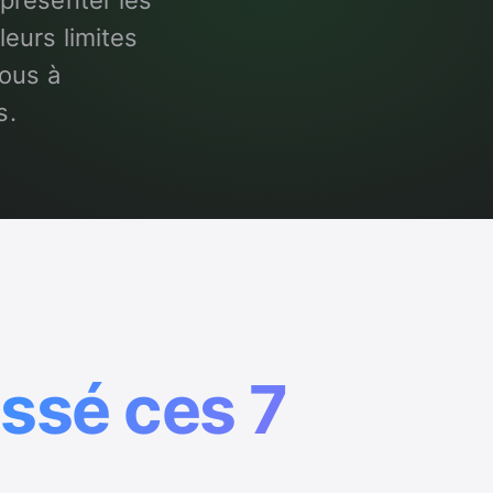
présenter les
leurs limites
nous à
s.
assé ces 7