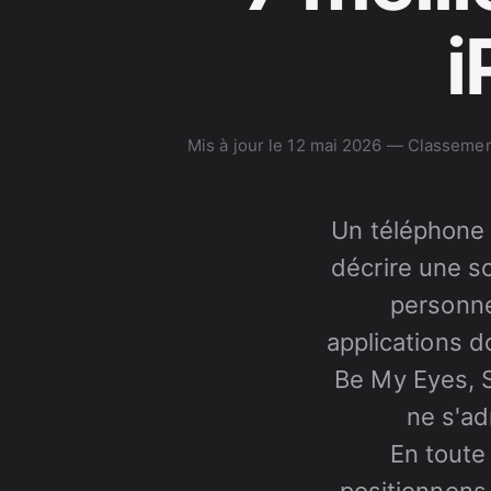
i
Mis à jour le
12 mai 2026
— Classement 
Un téléphone a
décrire une s
personne
applications 
Be My Eyes, S
ne s'ad
En toute