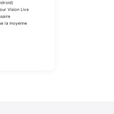
ndroid)
ur Vision Live
saire
ue la moyenne