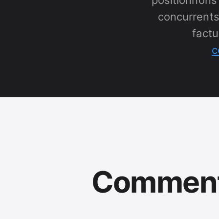
positionnons
concurrents 
factu
c
Comment