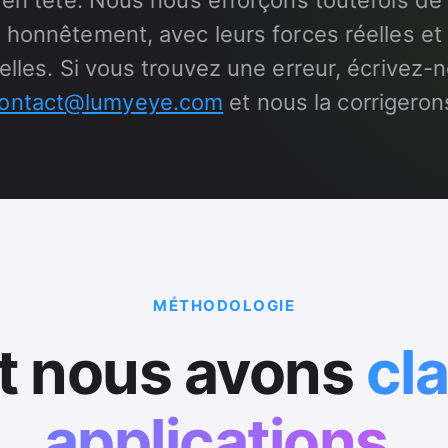
 en tête. Nous nous efforçons toutefois de 
honnêtement, avec leurs forces réelles et 
elles. Si vous trouvez une erreur, écrivez-
ontact@lumyeye.com
et nous la corrigeron
MÉTHODOLOGIE
 nous avons
cl
applications
.