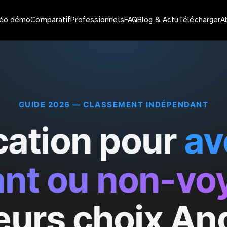
déo démo
Comparatif
Professionnels
FAQ
Blog & Actu
Télécharger
A
GUIDE 2026 — CLASSEMENT INDÉPENDANT
cation pour
av
nt ou non-vo
eurs choix An