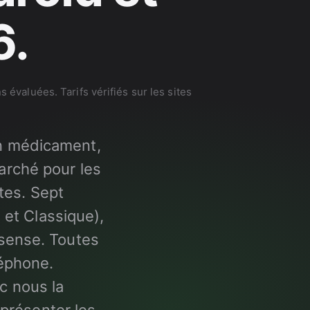
6.
évaluées. Tarifs vérifiés sur les sites
 un médicament,
arché pour les
tes. Sept
et Classique),
rsense. Toutes
léphone.
c nous la