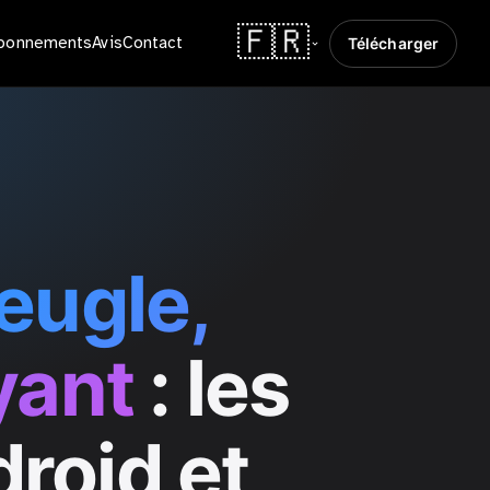
🇫🇷
bonnements
Avis
Contact
Télécharger
eugle,
yant
: les
droid et