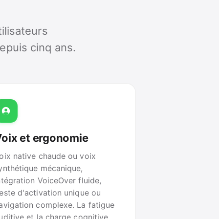
ilisateurs
epuis cinq ans.
oix et ergonomie
oix native chaude ou voix
ynthétique mécanique,
ntégration VoiceOver fluide,
este d'activation unique ou
avigation complexe. La fatigue
uditive et la charge cognitive