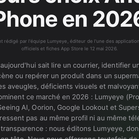
Phone en 202
rédigé par l'équipe Lumyeye, éditeur de l'une des applications 
officiels et fiches App Store le 12 mai 2026.
ujourd'hui sait lire un courrier, identifier
cène ou repérer un produit dans un superm
s aveugles, déficients visuels et malvoyan
dominent ce marché en 2026 : Lumyeye (Pro 
eeing AI, Oorion, Google Lookout et Supe
ressent pas au même profil ni au même té
 transparence : nous éditons Lumyeye, don