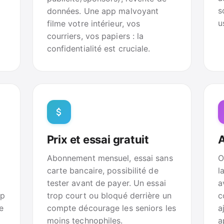
s
données. Une app malvoyant
u
filme votre intérieur, vos
courriers, vos papiers : la
confidentialité est cruciale.
Prix et essai gratuit
A
Abonnement mensuel, essai sans
O
carte bancaire, possibilité de
l
tester avant de payer. Un essai
a
pp
trop court ou bloqué derrière un
c
e
compte décourage les seniors les
a
moins technophiles.
a