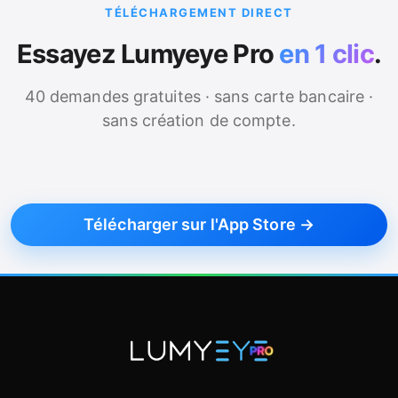
TÉLÉCHARGEMENT DIRECT
Essayez Lumyeye Pro
en 1 clic
.
40 demandes gratuites · sans carte bancaire ·
sans création de compte.
Télécharger sur l'App Store →