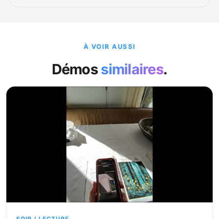
À VOIR AUSSI
Démos
similaires
.
SOIR / LECTURE