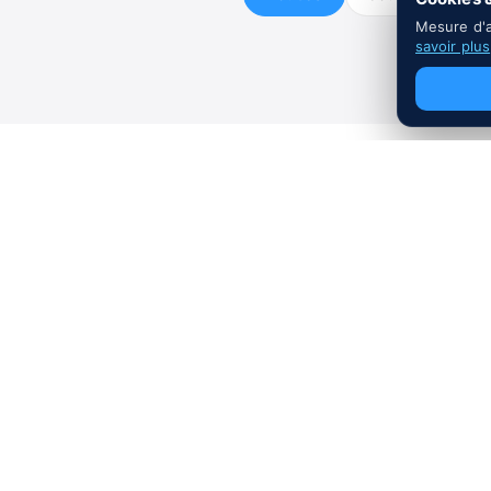
Mesure d'
savoir plus
Tout ce 
JUIN 2026
·
MÉDIAS
·
5 MIN
Lumyeye Pro sur BFM Business 