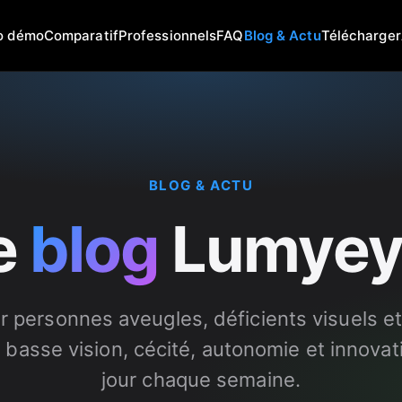
o démo
Comparatif
Professionnels
FAQ
Blog & Actu
Télécharger
BLOG & ACTU
e
blog
Lumyey
ur personnes aveugles, déficients visuels e
, basse vision, cécité, autonomie et innovat
jour chaque semaine.