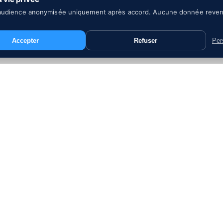
audience anonymisée uniquement après accord. Aucune donnée reve
Accepter
Refuser
Per
17 ARTICLES
qu'il faut savoir
MAI 2026
·
TÉMOIGNAGES
·
: l'IA vocale au
Fête des mères : être 