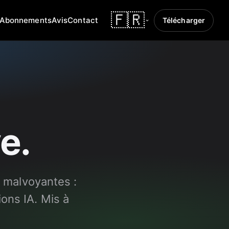
🇫🇷
Abonnements
Avis
Contact
Télécharger
e.
t malvoyantes :
ions IA. Mis à