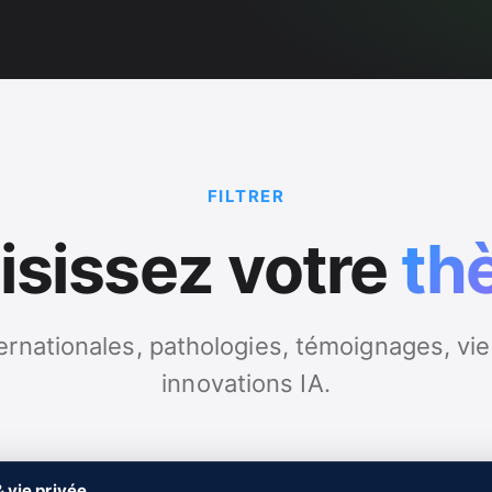
FILTRER
isissez votre
th
ernationales, pathologies, témoignages, vie
innovations IA.
nationales
Pathologies
Témoignages
Vie quo
 vie privée