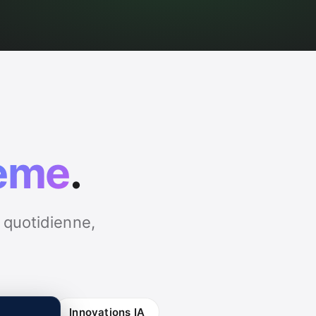
ème
.
 quotidienne,
tidienne
Innovations IA