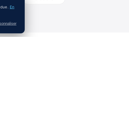
ndue.
En
sonnaliser
 en
2026
.
7 MIN
aidante d'un parent malvoyant