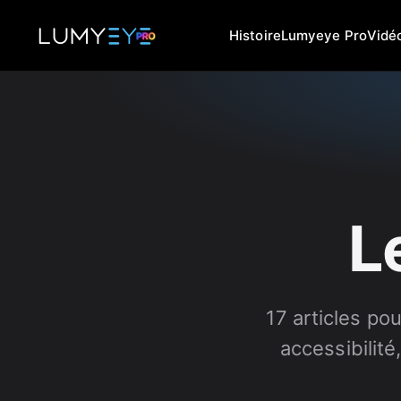
Histoire
Lumyeye Pro
Vidé
L
17 articles po
accessibilité